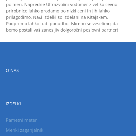
po meri. Napredne Ultrazvočni vodomer z veliko cevno
prirobnico lahko prodamo po nizki ceni in jih lahko
prilagodimo. Naši izdelki so izdelani na Kitajskem.
Podpremo lahko tudi ponudbo. Iskreno se veselimo, da
bomo postali vaš zanesljiv dolgoročni poslovni partner!
O NAS
IZDELKI
Pametni meter
Mehki zaganjalnik