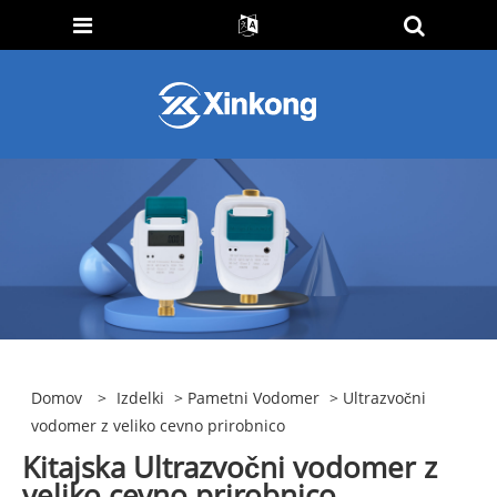
Domov
>
Izdelki
>
Pametni Vodomer
> Ultrazvočni
vodomer z veliko cevno prirobnico
Kitajska Ultrazvočni vodomer z
veliko cevno prirobnico