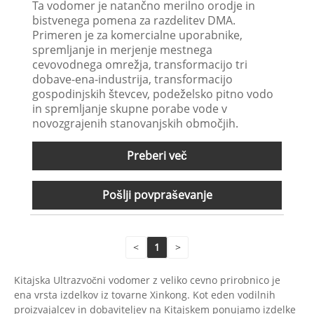
Ta vodomer je natančno merilno orodje in
bistvenega pomena za razdelitev DMA.
Primeren je za komercialne uporabnike,
spremljanje in merjenje mestnega
cevovodnega omrežja, transformacijo tri
dobave-ena-industrija, transformacijo
gospodinjskih števcev, podeželsko pitno vodo
in spremljanje skupne porabe vode v
novozgrajenih stanovanjskih območjih.
Preberi več
Pošlji povpraševanje
<
1
>
Kitajska Ultrazvočni vodomer z veliko cevno prirobnico je
ena vrsta izdelkov iz tovarne Xinkong. Kot eden vodilnih
proizvajalcev in dobaviteljev na Kitajskem ponujamo izdelke