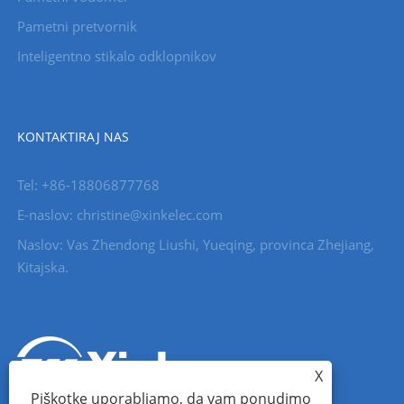
Pametni pretvornik
Inteligentno stikalo odklopnikov
KONTAKTIRAJ NAS
Tel: +86-18806877768
E-naslov: christine@xinkelec.com
Naslov: Vas Zhendong Liushi, Yueqing, provinca Zhejiang,
Kitajska.
X
Piškotke uporabljamo, da vam ponudimo