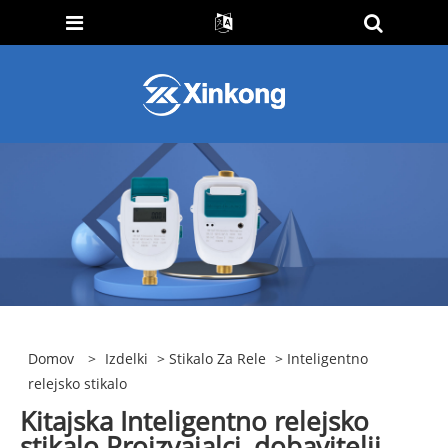
Domov
>
Izdelki
>
Stikalo Za Rele
> Inteligentno
relejsko stikalo
Kitajska Inteligentno relejsko
stikalo Proizvajalci, dobavitelji,