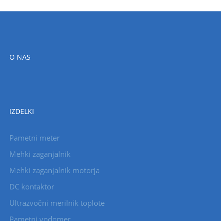
O NAS
IZDELKI
Pametni meter
Mehki zaganjalnik
Mehki zaganjalnik motorja
DC kontaktor
Ultrazvočni merilnik toplote
Pametni vodomer