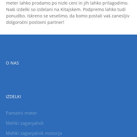
meter lahko prodamo po nizki ceni in jih lahko prilagodimo.
Naši izdelki so izdelani na Kitajskem. Podpremo lahko tudi
ponudbo. Iskreno se veselimo, da bomo postali vaš zanesljiv
dolgoročni poslovni partner!
O NAS
IZDELKI
Pametni meter
Mehki zaganjalnik
Mehki zaganjalnik motorja