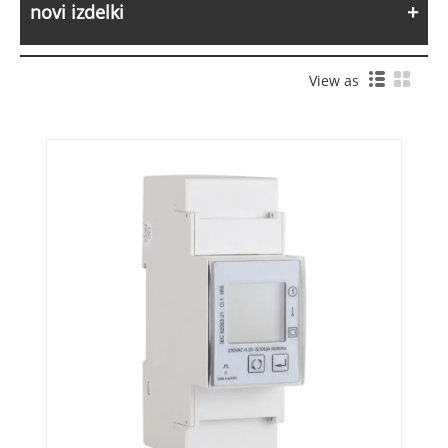
novi izdelki
View as