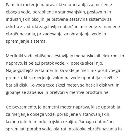
Pametni meter je naprava, ki se uporablja za merjenje
obsega vode, porabljene v stanovanjskih, poslovnih in
industrijskih okoljih. Je bistvena sestavina sistemov za
oskrbo z vodo, ki zagotavlja natančno merjenje za namene
obračunavanja, prizadevanja za ohranjanje vode in
spremljanje sistema.
Merilniki vode običajno sestavljajo mehansko ali elektronsko
napravo, ki beleži pretok vode, ki poteka skozi njo.
Najpogostejša vrsta merilnika vode je merilnik pozitivnega
premika, ki za merjenje volumna vode uporablja vrteči se
bat ali disk. Ko voda teče skozi meter, se bat ali disk vrti in
gibanje se zabeleži in pretvori v meritve prostornine.
Če povzamemo, je pametni meter naprava, ki se uporablja
za merjenje obsega vode, porabljene v stanovanjskih,
komercialnih in industrijskih okoljih. Pomaga natančno
spremljati porabo vode, olajšati postopke obračunavanja in