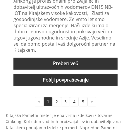
Xinkong je profesionalni proizvajalec in
dobavitelj ultrazvočnih vodomerov DN15 NB-
IOT na Kitajskem visoke kakovosti。Zlasti za
gospodinjske vodomere. Že vrsto let smo
specializirani za merjenje. Naši izdelki imajo
dobro cenovno ugodnost in pokrivajo večino
trgov jugovzhodne in srednje Azije. Veselimo
se, da bomo postali vaš dolgoročni partner na
Kitajskem.
Preberi več
Pošlji povpraševanje
<
1
2
3
4
5
>
Kitajska Pametni meter je ena vrsta izdelkov iz tovarne
Xinkong. Kot eden vodilnih proizvajalcev in dobaviteljev na
Kitajskem ponujamo izdelke po meri. Napredne Pametni