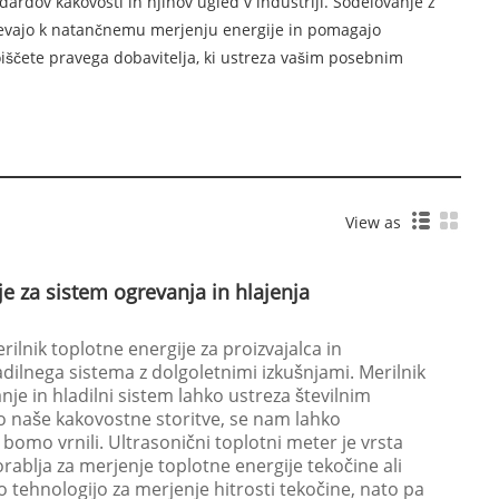
ardov kakovosti in njihov ugled v industriji. Sodelovanje z
ispevajo k natančnemu merjenju energije in pomagajo
poiščete pravega dobavitelja, ki ustreza vašim posebnim
View as
je za sistem ogrevanja in hlajenja
rilnik toplotne energije za proizvajalca in
adilnega sistema z dolgoletnimi izkušnjami. Merilnik
nje in hladilni sistem lahko ustreza številnim
jo naše kakovostne storitve, se nam lahko
 bomo vrnili. Ultrasonični toplotni meter je vrsta
orablja za merjenje toplotne energije tekočine ali
 tehnologijo za merjenje hitrosti tekočine, nato pa