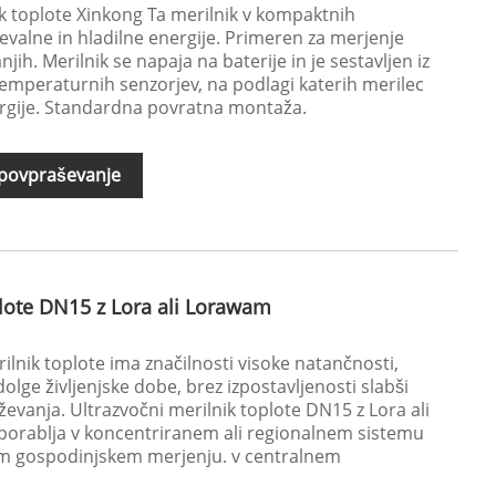
k toplote Xinkong Ta merilnik v kompaktnih
evalne in hladilne energije. Primeren za merjenje
jih. Merilnik se napaja na baterije in je sestavljen iz
temperaturnih senzorjev, na podlagi katerih merilec
rgije. Standardna povratna montaža.
 povpraševanje
plote DN15 z Lora ali Lorawam
lnik toplote ima značilnosti visoke natančnosti,
lge življenjske dobe, brez izpostavljenosti slabši
rževanja. Ultrazvočni merilnik toplote DN15 z Lora ali
porablja v koncentriranem ali regionalnem sistemu
nem gospodinjskem merjenju. v centralnem