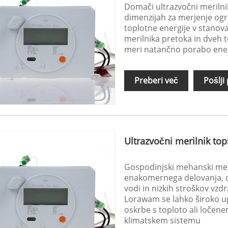
Domači ultrazvočni merilni
dimenzijah za merjenje ogr
toplotne energije v stanovan
merilnika pretoka in dveh 
meri natančno porabo ene
Preberi več
Pošlji
Ultrazvočni merilnik to
Gospodinjski mehanski meri
enakomernega delovanja, do
vodi in nizkih stroškov vzd
Lorawam se lahko široko u
oskrbe s toploto ali loče
klimatskem sistemu