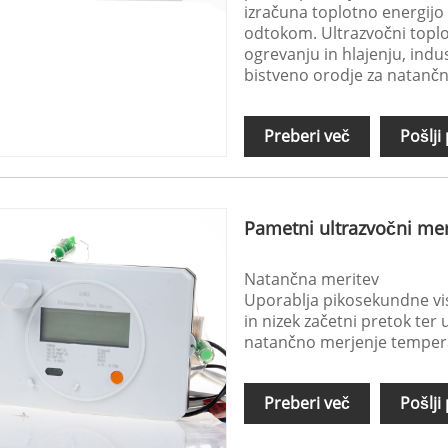
izračuna toplotno energij
odtokom. Ultrazvočni topl
ogrevanju in hlajenju, indus
bistveno orodje za natančn
Preberi več
Pošlji
Pametni ultrazvočni meri
Natančna meritev
Uporablja pikosekundne vi
in nizek začetni pretok te
natančno merjenje temper
Preberi več
Pošlji