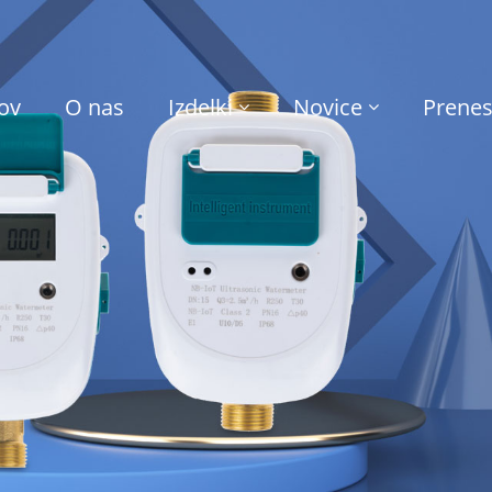
ov
O nas
Izdelki
Novice
Prenes