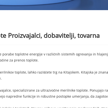
e Proizvajalci, dobavitelji, tovarna
porabe toplotne energije v različnih sistemih ogrevanja in hlajenja
očine za prenos toplote.
erilnikov toplote, lahko raziščete trg na Kitajskem. Kitajska je zna
.
ajalce, specializirane za ultrazvočne merilnike toplote. Ponujajo ra
jejo napredne funkcije in robustne postopke umerjanja, da zagotovijo