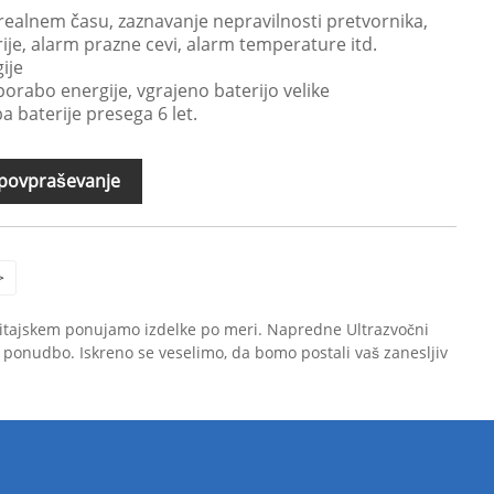
 realnem času, zaznavanje nepravilnosti pretvornika,
ije, alarm prazne cevi, alarm temperature itd.
ije
orabo energije, vgrajeno baterijo velike
ba baterije presega 6 let.
 povpraševanje
>
na Kitajskem ponujamo izdelke po meri. Napredne Ultrazvočni
i ponudbo. Iskreno se veselimo, da bomo postali vaš zanesljiv