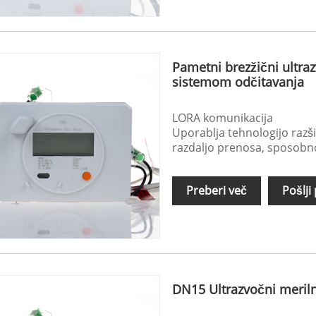
Pametni brezžični ultraz
sistemom odčitavanja
LORA komunikacija
Uporablja tehnologijo razš
razdaljo prenosa, sposobn
Preberi več
Pošlji
DN15 Ultrazvočni meril