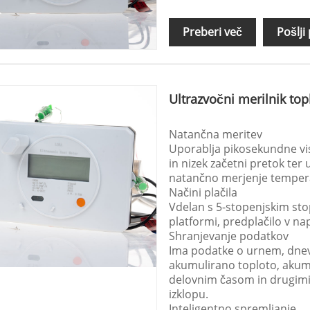
Preberi več
Pošlji
Ultrazvočni merilnik t
Natančna meritev
Uporablja pikosekundne vi
in nizek začetni pretok te
natančno merjenje temper
Načini plačila
Vdelan s 5-stopenjskim st
platformi, predplačilo v na
Shranjevanje podatkov
Ima podatke o urnem, dnev
akumulirano toploto, aku
delovnim časom in drugimi
izklopu.
Inteligentno spremljanje