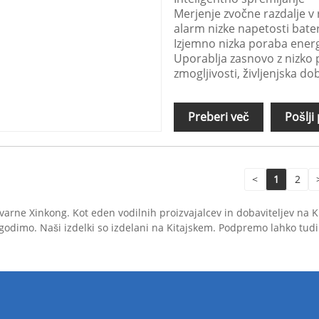
Merjenje zvočne razdalje v
alarm nizke napetosti bater
Izjemno nizka poraba energ
Uporablja zasnovo z nizko p
zmogljivosti, življenjska do
Preberi več
Pošlji
<
1
2
z tovarne Xinkong. Kot eden vodilnih proizvajalcev in dobaviteljev 
lagodimo. Naši izdelki so izdelani na Kitajskem. Podpremo lahko tud