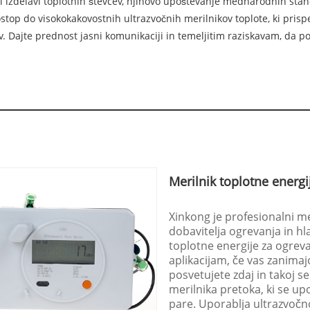
i izdelavi toplotnih števcev, njihovo upoštevanje mednarodnih stand
dostop do visokokakovostnih ultrazvočnih merilnikov toplote, ki pr
ov. Dajte prednost jasni komunikaciji in temeljitim raziskavam, da 
Merilnik toplotne energi
Xinkong je profesionalni me
dobavitelja ogrevanja in hl
toplotne energije za ogreva
aplikacijam, če vas zanima
posvetujete zdaj in takoj se
merilnika pretoka, ki se up
pare. Uporablja ultrazvočno