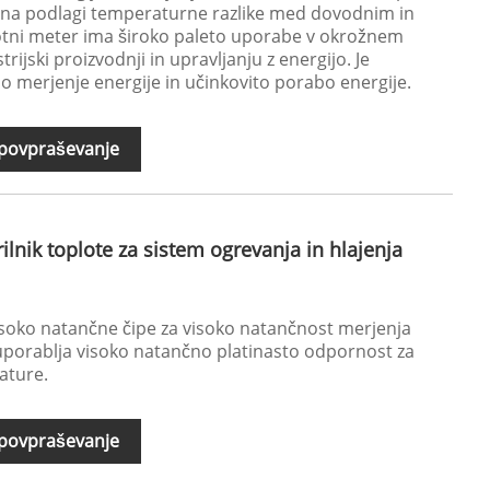
o na podlagi temperaturne razlike med dovodnim in
otni meter ima široko paleto uporabe v okrožnem
trijski proizvodnji in upravljanju z energijo. Je
o merjenje energije in učinkovito porabo energije.
 povpraševanje
lnik toplote za sistem ogrevanja in hlajenja
soko natančne čipe za visoko natančnost merjenja
r uporablja visoko natančno platinasto odpornost za
ature.
 povpraševanje