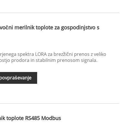
vočni merilnik toplote za gospodinjstvo s
irjenega spektra LORA za brezžični prenos z veliko
ostjo prodora in stabilnim prenosom signala.
 povpraševanje
nik toplote RS485 Modbus