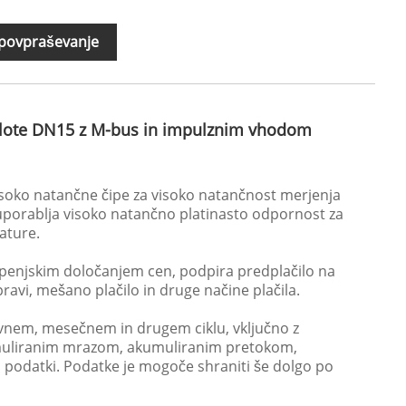
 povpraševanje
oplote DN15 z M-bus in impulznim vhodom
soko natančne čipe za visoko natančnost merjenja
r uporablja visoko natančno platinasto odpornost za
ature.
openjskim določanjem cen, podpira predplačilo na
pravi, mešano plačilo in druge načine plačila.
nem, mesečnem in drugem ciklu, vključno z
muliranim mrazom, akumuliranim pretokom,
 podatki. Podatke je mogoče shraniti še dolgo po