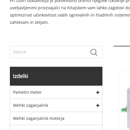
Pri izbiri dobavitelja je pomembno oceniti njegove izkušnje pr
uveljavljenimi proizvajalci na Kitajskem vam lahko zagotovi 
optimizirati učinkovitost vaših ogrevalnih in hladilnih sistem
zahtevam in željam.
Izdelki
Pametni meter
Mehki zaganjalnik
Mehki zaganjalnik motorja