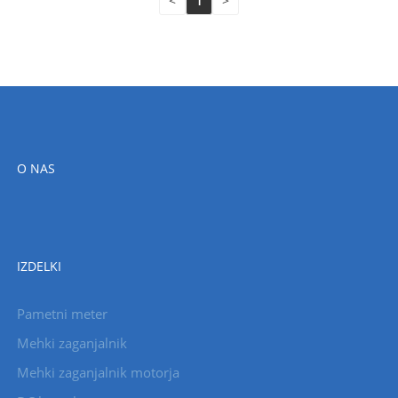
<
1
>
O NAS
IZDELKI
Pametni meter
Mehki zaganjalnik
Mehki zaganjalnik motorja