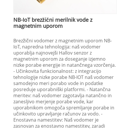
NB-IoT brezžični merilnik vode z
magnetnim uporom
Brezžični vodomer z magnetnim uporom NB-
IoT, napredna tehnologija: naš vodomer
uporablja najnovejši Hallov senzor z
magnetnim uporom za doseganje izjemno
nizke porabe energije in natančnega vzorčenja.
- Učinkovita funkcionalnost: z integracijo
tehnologije nizke porabe NB-IOT naš vodomer
samodejno meri porabo vode in podatke
posreduje uporabniški platformi. - Natančna
meritev: naš vodomer zagotavlja natančno in
zanesljivo merjenje porabe vode, kar
uporabnikom omogoča spremljanje porabe in
učinkovito upravljanje računov za vodo. -
Enostavna namestitev: Naš vodomer je
zasnovan za enostavno namestitev, zaradi