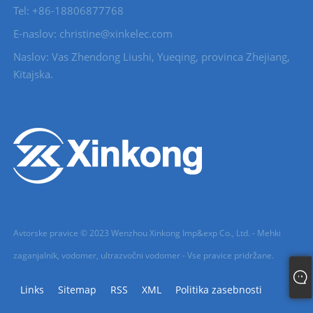
Tel: +86-18806877768
E-naslov: christine@xinkelec.com
Naslov: Vas Zhendong Liushi, Yueqing, provinca Zhejiang,
Kitajska.
Avtorske pravice © 2023 Wenzhou Xinkong Imp&exp Co., Ltd. - Mehki
zaganjalnik, vodomer, ultrazvočni vodomer - Vse pravice pridržane.
Links
Sitemap
RSS
XML
Politika zasebnosti