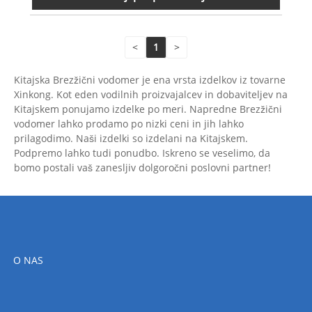
<
1
>
Kitajska Brezžični vodomer je ena vrsta izdelkov iz tovarne
Xinkong. Kot eden vodilnih proizvajalcev in dobaviteljev na
Kitajskem ponujamo izdelke po meri. Napredne Brezžični
vodomer lahko prodamo po nizki ceni in jih lahko
prilagodimo. Naši izdelki so izdelani na Kitajskem.
Podpremo lahko tudi ponudbo. Iskreno se veselimo, da
bomo postali vaš zanesljiv dolgoročni poslovni partner!
O NAS