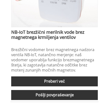
NB-IoT brezžični merilnik vode brez
magnetnega krmiljenja ventilov
Brezžični vodomer brez magnetnega nadzora
ventila NB-IoT, natančno merjenje: naš
vodomer uporablja funkcijo brezmagnetnega
štetja, ki zagotavlja natančne odčitke brez
motenj zunanjih močnih magnetov.
Preberi več
Pošlji povpraševanje