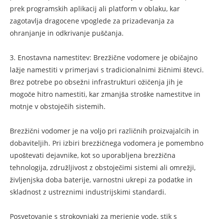
prek programskih aplikacij ali platform v oblaku, kar
zagotavlja dragocene vpoglede za prizadevanja za
ohranjanje in odkrivanje puščanja.
3. Enostavna namestitev: Brezžične vodomere je običajno
lažje namestiti v primerjavi s tradicionalnimi žičnimi števci.
Brez potrebe po obsežni infrastrukturi ožičenja jih je
mogoče hitro namestiti, kar zmanjša stroške namestitve in
motnje v obstoječih sistemih.
Brezžični vodomer je na voljo pri različnih proizvajalcih in
dobaviteljih. Pri izbiri brezžičnega vodomera je pomembno
upoštevati dejavnike, kot so uporabljena brezžična
tehnologija, združljivost z obstoječimi sistemi ali omrežji,
življenjska doba baterije, varnostni ukrepi za podatke in
skladnost z ustreznimi industrijskimi standardi.
Posvetovanje s strokovnjaki za merjenje vode, stik s