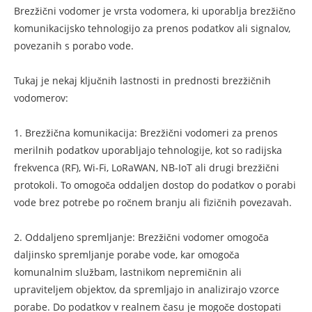
Brezžični vodomer je vrsta vodomera, ki uporablja brezžično
komunikacijsko tehnologijo za prenos podatkov ali signalov,
povezanih s porabo vode.
Tukaj je nekaj ključnih lastnosti in prednosti brezžičnih
vodomerov:
1. Brezžična komunikacija: Brezžični vodomeri za prenos
merilnih podatkov uporabljajo tehnologije, kot so radijska
frekvenca (RF), Wi-Fi, LoRaWAN, NB-IoT ali drugi brezžični
protokoli. To omogoča oddaljen dostop do podatkov o porabi
vode brez potrebe po ročnem branju ali fizičnih povezavah.
2. Oddaljeno spremljanje: Brezžični vodomer omogoča
daljinsko spremljanje porabe vode, kar omogoča
komunalnim službam, lastnikom nepremičnin ali
upraviteljem objektov, da spremljajo in analizirajo vzorce
porabe. Do podatkov v realnem času je mogoče dostopati