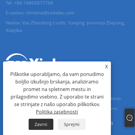
Tel: +86-18806877768
E-naslov: christine@xinkelec.com
Naslov: Vas Zhendong Liushi, Yueqing, provinca Zhejiang,
Kitajska.
X
Piškotke uporabljamo, da vam ponudimo
boljšo izkušnjo brskanja, analiziramo
promet na spletnem mestu in
prilagodimo vsebino. Z uporabo te strani
Avtorske pravice © 2023 Wenzhou Xinkong Imp&exp Co., Ltd. - Mehki
se strinjate z našo uporabo piškotkov.
zaganjalnik, vodomer, ultrazvočni vodomer - Vse pravice pridržane.
Politika zasebnosti
Links
Sitemap
RSS
XML
Politika zasebnosti
Zavrni
Sprejmi