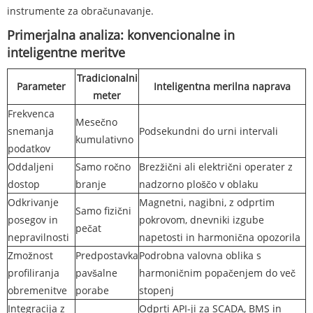
instrumente za obračunavanje.
Primerjalna analiza: konvencionalne in
inteligentne meritve
Tradicionalni
Parameter
Inteligentna merilna naprava
meter
Frekvenca
Mesečno
snemanja
Podsekundni do urni intervali
kumulativno
podatkov
Oddaljeni
Samo ročno
Brezžični ali električni operater z
dostop
branje
nadzorno ploščo v oblaku
Odkrivanje
Magnetni, nagibni, z odprtim
Samo fizični
posegov in
pokrovom, dnevniki izgube
pečat
nepravilnosti
napetosti in harmonična opozorila
Zmožnost
Predpostavka
Podrobna valovna oblika s
profiliranja
pavšalne
harmoničnim popačenjem do več
obremenitve
porabe
stopenj
Integracija z
Odprti API-ji za SCADA, BMS in