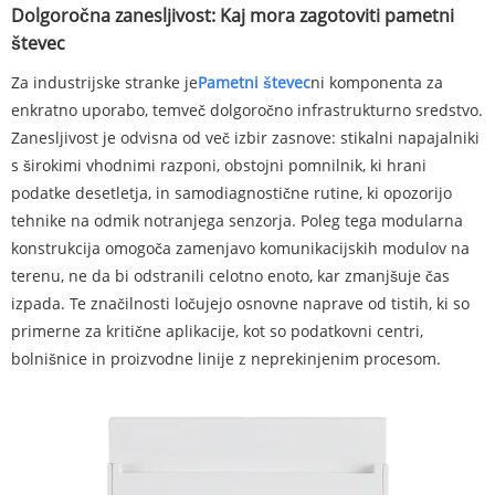
Dolgoročna zanesljivost: Kaj mora zagotoviti pametni
števec
Za industrijske stranke je
Pametni števec
ni komponenta za
enkratno uporabo, temveč dolgoročno infrastrukturno sredstvo.
Zanesljivost je odvisna od več izbir zasnove: stikalni napajalniki
s širokimi vhodnimi razponi, obstojni pomnilnik, ki hrani
podatke desetletja, in samodiagnostične rutine, ki opozorijo
tehnike na odmik notranjega senzorja. Poleg tega modularna
konstrukcija omogoča zamenjavo komunikacijskih modulov na
terenu, ne da bi odstranili celotno enoto, kar zmanjšuje čas
izpada. Te značilnosti ločujejo osnovne naprave od tistih, ki so
primerne za kritične aplikacije, kot so podatkovni centri,
bolnišnice in proizvodne linije z neprekinjenim procesom.