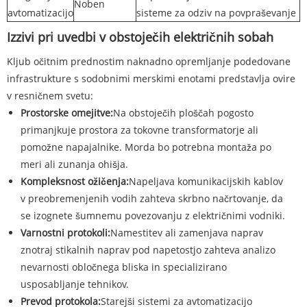
Noben
avtomatizacijo
sisteme za odziv na povpraševanje
Izzivi pri uvedbi v obstoječih električnih sobah
Kljub očitnim prednostim naknadno opremljanje podedovane
infrastrukture s sodobnimi merskimi enotami predstavlja ovire
v resničnem svetu:
Prostorske omejitve:
Na obstoječih ploščah pogosto
primanjkuje prostora za tokovne transformatorje ali
pomožne napajalnike. Morda bo potrebna montaža po
meri ali zunanja ohišja.
Kompleksnost ožičenja:
Napeljava komunikacijskih kablov
v preobremenjenih vodih zahteva skrbno načrtovanje, da
se izognete šumnemu povezovanju z električnimi vodniki.
Varnostni protokoli:
Namestitev ali zamenjava naprav
znotraj stikalnih naprav pod napetostjo zahteva analizo
nevarnosti obločnega bliska in specializirano
usposabljanje tehnikov.
Prevod protokola:
Starejši sistemi za avtomatizacijo