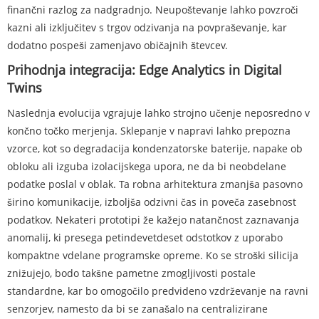
finančni razlog za nadgradnjo. Neupoštevanje lahko povzroči
kazni ali izključitev s trgov odzivanja na povpraševanje, kar
dodatno pospeši zamenjavo običajnih števcev.
Prihodnja integracija: Edge Analytics in Digital
Twins
Naslednja evolucija vgrajuje lahko strojno učenje neposredno v
končno točko merjenja. Sklepanje v napravi lahko prepozna
vzorce, kot so degradacija kondenzatorske baterije, napake ob
obloku ali izguba izolacijskega upora, ne da bi neobdelane
podatke poslal v oblak. Ta robna arhitektura zmanjša pasovno
širino komunikacije, izboljša odzivni čas in poveča zasebnost
podatkov. Nekateri prototipi že kažejo natančnost zaznavanja
anomalij, ki presega petindevetdeset odstotkov z uporabo
kompaktne vdelane programske opreme. Ko se stroški silicija
znižujejo, bodo takšne pametne zmogljivosti postale
standardne, kar bo omogočilo predvideno vzdrževanje na ravni
senzorjev, namesto da bi se zanašalo na centralizirane