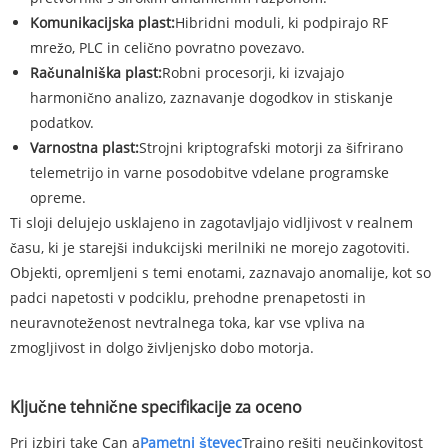
Komunikacijska plast:
Hibridni moduli, ki podpirajo RF
mrežo, PLC in celično povratno povezavo.
Računalniška plast:
Robni procesorji, ki izvajajo
harmonično analizo, zaznavanje dogodkov in stiskanje
podatkov.
Varnostna plast:
Strojni kriptografski motorji za šifrirano
telemetrijo in varne posodobitve vdelane programske
opreme.
Ti sloji delujejo usklajeno in zagotavljajo vidljivost v realnem
času, ki je starejši indukcijski merilniki ne morejo zagotoviti.
Objekti, opremljeni s temi enotami, zaznavajo anomalije, kot so
padci napetosti v podciklu, prehodne prenapetosti in
neuravnoteženost nevtralnega toka, kar vse vpliva na
zmogljivost in dolgo življenjsko dobo motorja.
Ključne tehnične specifikacije za oceno
Pri izbiri take Can a
Pametni števec
Trajno rešiti neučinkovitost