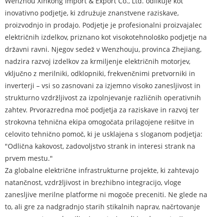
Wenzhou Xinkong Import & Export Co., Ltd. odlikuje kot
inovativno podjetje, ki združuje znanstvene raziskave,
proizvodnjo in prodajo. Podjetje je profesionalni proizvajalec
električnih izdelkov, priznano kot visokotehnološko podjetje na
državni ravni. Njegov sedež v Wenzhouju, provinca Zhejiang,
nadzira razvoj izdelkov za krmiljenje električnih motorjev,
vključno z merilniki, odklopniki, frekvenčnimi pretvorniki in
inverterji – vsi so zasnovani za izjemno visoko zanesljivost in
strukturno vzdržljivost za izpolnjevanje različnih operativnih
zahtev. Prvorazredna moč podjetja za raziskave in razvoj ter
strokovna tehnična ekipa omogočata prilagojene rešitve in
celovito tehnično pomoč, ki je usklajena s sloganom podjetja:
"Odlična kakovost, zadovoljstvo strank in interesi strank na
prvem mestu."
Za globalne električne infrastrukturne projekte, ki zahtevajo
natančnost, vzdržljivost in brezhibno integracijo, vloge
zanesljive merilne platforme ni mogoče preceniti. Ne glede na
to, ali gre za nadgradnjo starih stikalnih naprav, načrtovanje