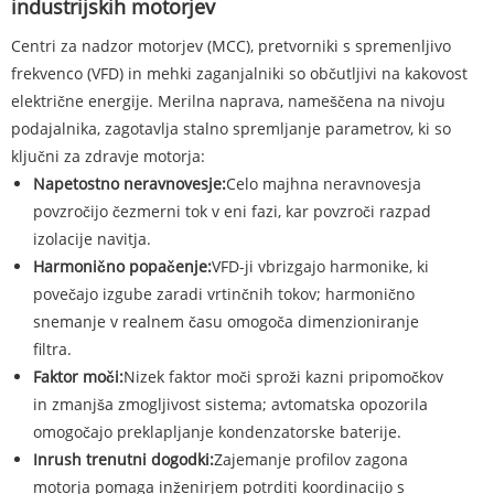
industrijskih motorjev
Centri za nadzor motorjev (MCC), pretvorniki s spremenljivo
frekvenco (VFD) in mehki zaganjalniki so občutljivi na kakovost
električne energije. Merilna naprava, nameščena na nivoju
podajalnika, zagotavlja stalno spremljanje parametrov, ki so
ključni za zdravje motorja:
Napetostno neravnovesje:
Celo majhna neravnovesja
povzročijo čezmerni tok v eni fazi, kar povzroči razpad
izolacije navitja.
Harmonično popačenje:
VFD-ji vbrizgajo harmonike, ki
povečajo izgube zaradi vrtinčnih tokov; harmonično
snemanje v realnem času omogoča dimenzioniranje
filtra.
Faktor moči:
Nizek faktor moči sproži kazni pripomočkov
in zmanjša zmogljivost sistema; avtomatska opozorila
omogočajo preklapljanje kondenzatorske baterije.
Inrush trenutni dogodki:
Zajemanje profilov zagona
motorja pomaga inženirjem potrditi koordinacijo s