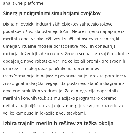
analitične platforme.
Sinergija z digitalnimi simulacijami dvojčkov
Digitalni dvojčki industrijskih objektov zahtevajo tokove
podatkov v živo, da ostanejo točni. Neprekinjeno napajanje iz
merilnih enot visoke ločljivosti služi kot osnovna resnica, ki
umerja virtualne modele porazdelitve moči in obnašanja
motorja. Inženirji lahko nato zaženejo scenarije »kaj če« – kot je
dodajanje nove robotske varilne celice ali premik proizvodnih
urnikov – in takoj opazijo učinke na obremenitev
transformatorja in največje povpraševanje. Brez te potrditve v
živo digitalni dvojčki tvegajo, da postanejo statični diagrami z
omejeno praktično vrednostjo. Zato integracija naprednih
merilnih končnih točk s simulacijsko programsko opremo
definira najboljše upravljanje z energijo v svojem razredu za
velike kampuse in lokacije z več stavbami.
Izbira trajnih merilnih rešitev za težka okolja