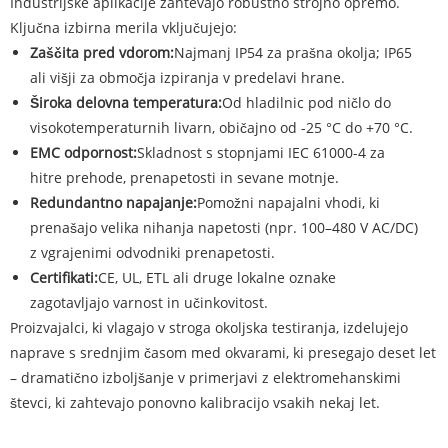
Industrijske aplikacije zahtevajo robustno strojno opremo.
Ključna izbirna merila vključujejo:
Zaščita pred vdorom:
Najmanj IP54 za prašna okolja; IP65
ali višji za območja izpiranja v predelavi hrane.
Široka delovna temperatura:
Od hladilnic pod ničlo do
visokotemperaturnih livarn, običajno od -25 °C do +70 °C.
EMC odpornost:
Skladnost s stopnjami IEC 61000-4 za
hitre prehode, prenapetosti in sevane motnje.
Redundantno napajanje:
Pomožni napajalni vhodi, ki
prenašajo velika nihanja napetosti (npr. 100–480 V AC/DC)
z vgrajenimi odvodniki prenapetosti.
Certifikati:
CE, UL, ETL ali druge lokalne oznake
zagotavljajo varnost in učinkovitost.
Proizvajalci, ki vlagajo v stroga okoljska testiranja, izdelujejo
naprave s srednjim časom med okvarami, ki presegajo deset let
– dramatično izboljšanje v primerjavi z elektromehanskimi
števci, ki zahtevajo ponovno kalibracijo vsakih nekaj let.