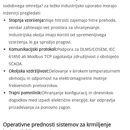
sodobnega omrežja? za težko industrijsko uporabo morajo
inženirji pregledati:
Stopnja vzorčenja:
Višje hitrosti zajemajo hitre prehode,
vendar zahtevajo več prostora za shranjevanje.
Industrijska okolja imajo koristi od spremenljivega
vzorčenja, ki ga sprožijo pragovi.
Komunikacijski protokoli:
Podpora za DLMS/COSEM, IEC
61850 ali Modbus TCP zagotavlja združljivost z obstoječo
SCADA.
Okoljska vzdržljivost:
Delovanje v širokem temperaturnem
območju in odpornost na elektromagnetne motnje
frekvenčnih pretvornikov.
Trajni pomnilnik:
Ohranjanje konfiguracij in dnevnikov
dogodkov med izpadi električne energije, kar odpravlja
prizadevanja za ponovno zagon.
Operativne prednosti sistemov za krmiljenje