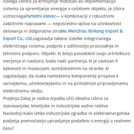
novega centra za krmiljenje motorjev ali implementacijo
sistema za spremljanje energije v celotnem objektu, je izbira
ustreznega
Pametni števec
— v kombinaciji z robustnimi
zaščitnimi napravami — neposredno vpliva na učinkovitost
delovanja in dolgoročne stroške.
Wenzhou Xinkong Import &
Export Co., Ltd.
zagotavlja takšne izdelke integriranega
električnega sistema, podprte z odličnostjo proizvodnje in
tehnično podporo. Objekti, ki želijo posodobiti svojo arhitekturo
merjenja in nadzora, bodo našli partnerja, ki je zavezan h
kakovosti in inovacijam, osredotočenim na stranke, ki
zagotavljajo, da vsaka nameščena komponenta prispeva k
varnejšemu, učinkovitejšemu in na prihodnost pripravljenemu
električnemu okolju.
Prejšnja:
Zakaj je vodna črpalka LEO idealna izbira za
stanovanjske, kmetijske in industrijske vodne rešitve
Naslednji:
Kako lahko industrijske zgradbe in elektroenergetska
podjetja poenostavijo upravljanje podatkov o energiji v realnem
času?