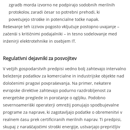
zgradb morda izvorno ne podpirajo sodobnih merilnih
protokolov, zaradi česar so potrebni prehodi, ki
povečujejo stroške in potencialne točke napak.
Reševanje teh izzivov pogosto vključuje postopno uvajanje –
začenši s kritičnimi podajalniki – in tesno sodelovanje med
inženirji elektrotehnike in osebjem IT.
Regulativni dejavniki za posvojitev
V večjih gospodarstvih predpisi vedno bolj zahtevajo intervalno
beleženje podatkov za komercialne in industrijske objekte nad
določenimi pragovi povpraševanja. Na primer, nekatere
evropske direktive zahtevajo podurno razdrobljenost za
energetske preglede in poročanje o ogljiku. Podobno
severnoameriški operaterji omrežij ponujajo spodbujevalne
programe za naprave, ki zagotavljajo podatke o obremenitvi v
realnem času prek certificiranih merilnih naprav. Ti predpisi,
skupaj z naraščajočimi stroški energije, ustvarjajo prepričljiv