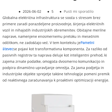
●
2026-06-02
●
5
●
Pusti mi sporočilo
Globalna električna infrastruktura se sooča s stresom brez
primere zaradi porazdeljene proizvodnje, širjenja električnih
vozil in nihajočih industrijskih obremenitev. Običajne merilne
naprave, namenjene enosmernemu pretoku in mesečnim
odčitkom, ne zadoščajo več. V tem kontekstu je
Pametni
števec
se pojavi kot transformativna komponenta. Za razliko od
pasivnih registrov ta naprava deluje kot inteligentni prehod, ki
zajema zrnate podatke, omogoča dvosmerno komunikacijo in
podpira dinamično upravljanje omrežja. Za javna podjetja in
industrijske objekte sprejetje takšne tehnologije pomeni premik
od reaktivnega zaračunavanja k proaktivni optimizaciji energije.