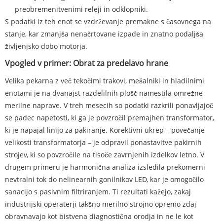
preobremenitvenimi releji in odklopniki.
S podatki iz teh enot se vzdrževanje premakne s časovnega na
stanje, kar zmanjša nenačrtovane izpade in znatno podaljša
življenjsko dobo motorja.
Vpogled v primer: Obrat za predelavo hrane
Velika pekarna z več tekočimi trakovi, mešalniki in hladilnimi
enotami je na dvanajst razdelilnih plošč namestila omrežne
merilne naprave. V treh mesecih so podatki razkrili ponavljajoč
se padec napetosti, ki ga je povzročil premajhen transformator,
ki je napajal linijo za pakiranje. Korektivni ukrep – povečanje
velikosti transformatorja – je odpravil ponastavitve pakirnih
strojev, ki so povzročile na tisoče zavrnjenih izdelkov letno. V
drugem primeru je harmonična analiza izsledila prekomerni
nevtralni tok do nelinearnih gonilnikov LED, kar je omogočilo
sanacijo s pasivnim filtriranjem. Ti rezultati kažejo, zakaj
industrijski operaterji takšno merilno strojno opremo zdaj
obravnavajo kot bistvena diagnostična orodja in ne le kot